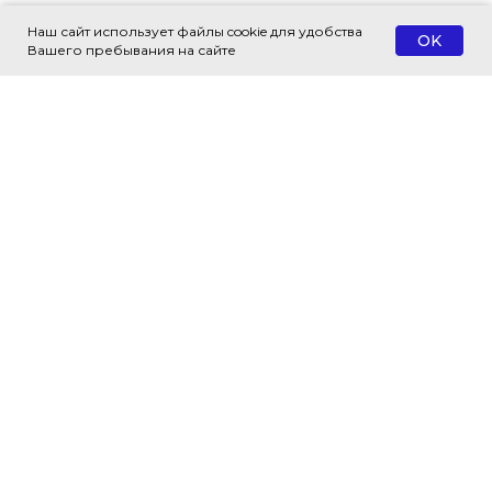
Наш сайт использует файлы cookie для удобства
OK
Вашего пребывания на сайте
© 2018 — 2026 Все права защищены
Адрес:
г. Москва, ул. Воронцовская,
д. 35Б, корп. 1, этаж 3 (м. Таганская)
Время работы:
ПН. - ПТ. 9.00 - 18.00
Почта:
abp@abp.legal
Телефон:
+7 499 990-72-35