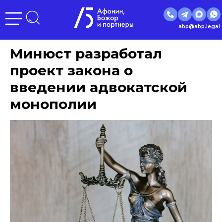
abp@abp.legal
Минюст разработал
проект закона о
введении адвокатской
монополии