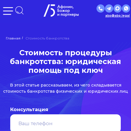
abp@abp.legal
Стоимость процедуры
Главная
/
Стоимость банкротства
банкротства: юридическая
помощь под ключ
В этой статье рассказываем, из чего складывается
стоимость банкротства физических и юридических лиц
Консультация
Отправить
Нажимая кнопку «Отправить», вы даете
согласие
на
обработку персональных данных в соответствии с
политикой
обработки персональных данных