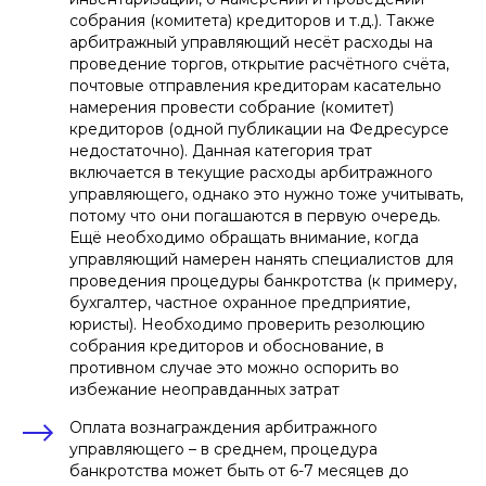
собрания (комитета) кредиторов и т.д.). Также
арбитражный управляющий несёт расходы на
Отправить
проведение торгов, открытие расчётного счёта,
почтовые отправления кредиторам касательно
Нажимая кнопку «Отправить», вы даете
согласие
на
обработку персональных данных в соответствии с
намерения провести собрание (комитет)
политикой
обработки персональных данных
кредиторов (одной публикации на Федресурсе
недостаточно). Данная категория трат
включается в текущие расходы арбитражного
управляющего, однако это нужно тоже учитывать,
потому что они погашаются в первую очередь.
Ещё необходимо обращать внимание, когда
управляющий намерен нанять специалистов для
проведения процедуры банкротства (к примеру,
бухгалтер, частное охранное предприятие,
юристы). Необходимо проверить резолюцию
собрания кредиторов и обоснование, в
противном случае это можно оспорить во
избежание неоправданных затрат
Оплата вознаграждения арбитражного
управляющего – в среднем, процедура
банкротства может быть от 6-7 месяцев до