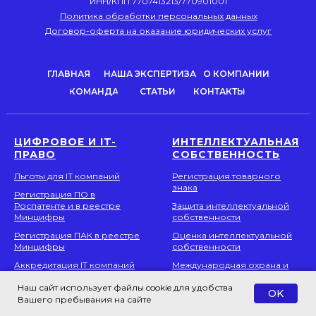
ИНН/КПП 7707413213/770901001
Политика обработки персональных данных
Договор-оферта на оказание юридических услуг
ГЛАВНАЯ
НАША ЭКСПЕРТИЗА
О КОМПАНИИ
КОМАНДА
СТАТЬИ
КОНТАКТЫ
ЦИФРОВОЕ И IT-
ИНТЕЛЛЕКТУАЛЬНАЯ
ПРАВО
СОБСТВЕННОСТЬ
Льготы для IT компаний
Регистрация товарного
знака
Регистрация ПО в
Роспатенте и в реестре
Защита интеллектуальной
Минцифры
собственности
Регистрация ПАК в реестре
Оценка интеллектуальной
Минцифры
собственности
Аккредитация IT компаний
Международная охрана и
защита ИС
Лишение аккредитации IT-
Наш сайт использует файлы cookie для удобства
OK
компании
УСЛУГИ В СФЕРЕ
Вашего пребывания на сайте
ПАТЕНТОВАНИЯ
Получение статуса