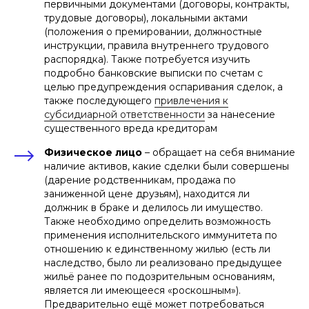
первичными документами (договоры, контракты,
трудовые договоры), локальными актами
(положения о премировании, должностные
Стоимость банкротства на
инструкции, правила внутреннего трудового
первоначальной стадии:
распорядка). Также потребуется изучить
подробно банковские выписки по счетам с
Размер государственной пошлины за
подачу заявления для физических лиц
целью предупреждения оспаривания сделок, а
составляет 10 000 рублей, а для
также последующего
привлечения к
организаций – 100 000 рублей. При этом
госпошлину не платит должник при
субсидиарной ответственности
за нанесение
самостоятельной подаче заявления в суд
существенного вреда кредиторам
(пп. 8 п. 1 ст. 333.21 НК РФ)
Депозит за вознаграждение
Физическое лицо
– обращает на себя внимание
арбитражного управляющего
наличие активов, какие сделки были совершены
(пополняется депозитный счёт
арбитражного суда до рассмотрения
(дарение родственникам, продажа по
судом заявления) – может варьироваться
заниженной цене друзьям), находится ли
от 15 000 до 45 000 рублей в зависимости
должник в браке и делилось ли имущество.
от избранной процедуры
Публикации на Федресурсе (для ИП и
Также необходимо определить возможность
предприятий – о намерении обратиться
применения исполнительского иммунитета по
в арбитражный суд) и в
газете
«КоммерсантЪ»
- от 15 000 рублей
отношению к единственному жилью (есть ли
наследство, было ли реализовано предыдущее
Сопутствующие документы к заявлению –
жильё ранее по подозрительным основаниям,
выписка из ЕГРН, почтовые расходы, услуги
нотариуса (доверенность, заверение
является ли имеющееся «роскошным»).
оригиналов, нотариальный перевод)
Предварительно ещё может потребоваться