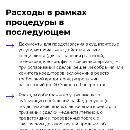
Расходы в рамках
процедуры в
последующем
Документы для представления в суд (почтовые
услуги, нотариальные действия, услуги
специалиста (для назначения рыночной,
почерковедческой, финансовой экспертизы)) –
при
оспаривании сделок
, решений собрания или
комитета кредиторов, включении в реестр
требований кредиторов, разрешении
разногласий (ст. 60 Закона о банкротстве)
Расходы арбитражного управляющего –
БЕРЕСТЕНЬ ДМИТРИЙ
СЕРГЕЕВИЧ
публикации сообщений на Федресурсе (о
поданных заявлениях о включении в реестр, о
старший юрист и руководитель блока
признании сделки недействительной, о
корпоративной работы
предстоящих и проведённых торгах, о
рекомендованный юрист
Право-300
заключении договора купли-продажи, об
+7
инвентаризации, о намерении и проведении