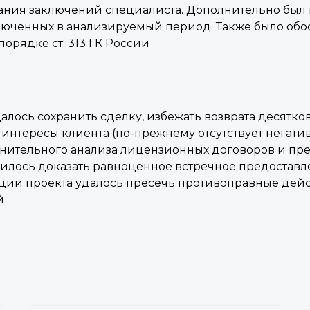
вания заключений специалиста. Дополнительно был
люченных в анализируемый период. Также было обо
 порядке ст. 313 ГК России
лось сохранить сделку, избежать возврата десятко
нтересы клиента (по-прежнему отсутствует негатив
внительного анализа лицензионных договоров и пр
илось доказать равноценное встречное предоставл
ации проекта удалось пресечь противоправные дейс
й