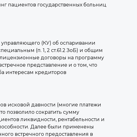
инг пациентов государственных больниц
о управляющего (КУ) об оспаривании
циальным (п. 1, 2 ст.61.2 ЗоБ) и общим
ены лицензионные договоры на программу
встречное представление и о том, что
ба интересам кредиторов
ков исковой давности (многие платежи
что позволило сократить сумму
ициентов ликвидности, рентабельности и
еспособности. Далее были применены
нного встречного предоставления в