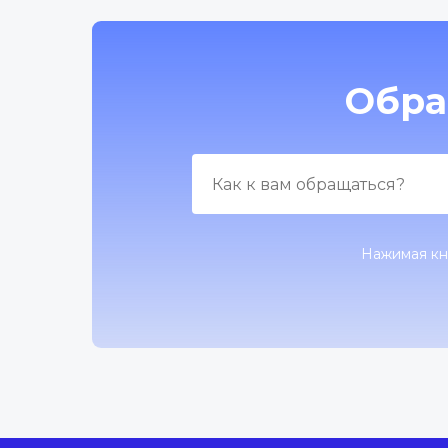
Обра
Нажимая кн