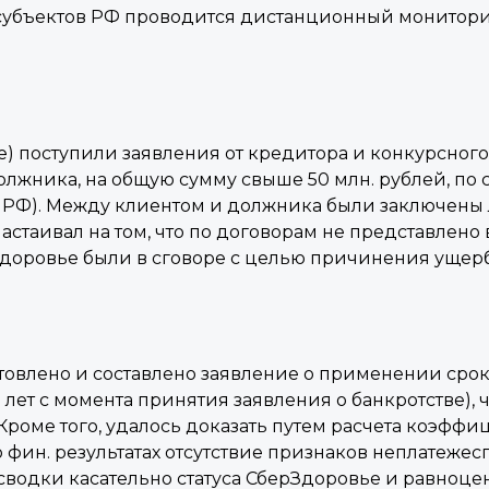
х субъектов РФ проводится дистанционный монитор
е) поступили заявления от кредитора и конкурсног
лжника, на общую сумму свыше 50 млн. рублей, по спе
70 ГК РФ). Между клиентом и должника были заключ
стаивал на том, что по договорам не представлено 
доровье были в сговоре с целью причинения ущер
товлено и составлено заявление о применении сро
лет с момента принятия заявления о банкротстве), 
 Кроме того, удалось доказать путем расчета коэфф
в о фин. результатах отсутствие признаков неплатеж
сводки касательно статуса СберЗдоровье и равноце