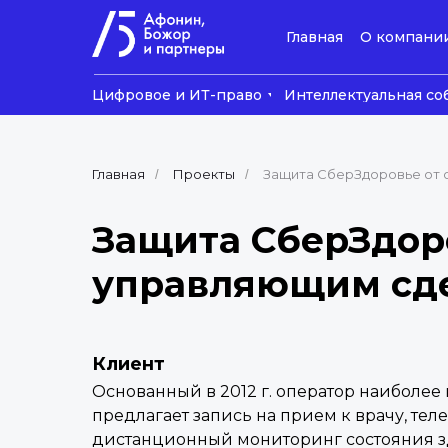
Главная
О компани
Цифровое и ИТ-право
Интеллектуальная со
Главная
Проекты
Защита СберЗдоровье от 
/
/
Защита СберЗдор
управляющим сде
Клиент
Основанный в 2012 г. оператор наиболее
предлагает запись на прием к врачу, т
дистанционный мониторинг состояния з