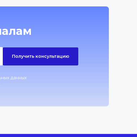
налам
Получить консультацию
ьных данных
х