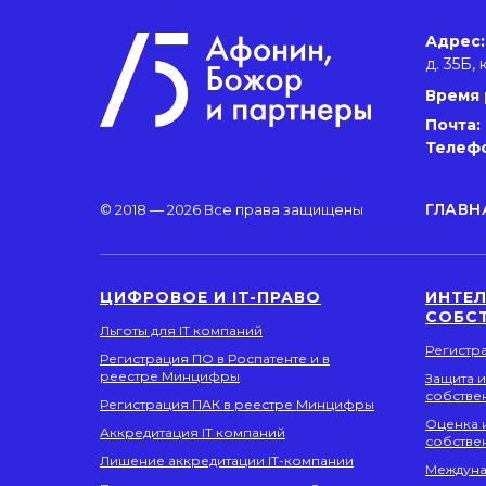
Адрес:
д. 35Б, 
Время 
Почта:
Телеф
ГЛАВН
© 2018 — 2026 Все права защищены
ЦИФРОВОЕ И IT-ПРАВО
ИНТЕ
СОБС
Льготы для IT компаний
Регистр
Регистрация ПО в Роспатенте и в
реестре Минцифры
Защита 
собстве
Регистрация ПАК в реестре Минцифры
Оценка 
Аккредитация IT компаний
собстве
Лишение аккредитации IT-компании
Междуна