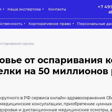
+7 49
и
Наша экспертиза
Контакты
a
бственность
Корпоративное право
Персональные да
оспаривания сделки
овье от оспаривания 
лки на 50 миллионов
 крупного в РФ сервиса онлайн-здравоохранения Сбе
елемедицинские консультации, приобретение «умны
доровья и дистанционные медицинские осмотры, 