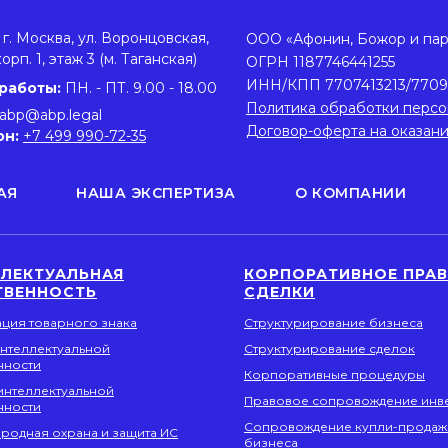
г. Москва, ул. Воронцовская,
ООО «Афонин, Божор и па
корп. 1, этаж 3 (м. Таганская)
ОГРН 1187746441255
ИНН/КПП 7707413213/7709
работы:
ПН. - ПТ. 9.00 - 18.00
Политика обработки персо
abp@abp.legal
Договор-оферта на оказан
он:
+7 499 990-72-35
АЯ
НАША ЭКСПЕРТИЗА
О КОМПАНИИ
ЛЛЕКТУАЛЬНАЯ
КОРПОРАТИВНОЕ ПРАВ
ТВЕННОСТЬ
СДЕЛКИ
ация товарного знака
Структурирование бизнеса
интеллектуальной
Структурирование сделок
нности
Корпоративные процедуры
интеллектуальной
Правовое сопровождение инв
нности
Сопровождение купли-продаж
родная охрана и защита ИС
бизнеса