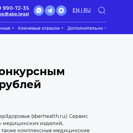
9 990-72-35
EN | RU
bp@abp.legal
нные
Ключевые отрасли
Дополнительно
конкурсным
 рублей
рЗдоровье (sberhealth.ru). Сервис
х» медицинских изделий,
а также комплексные медицинские