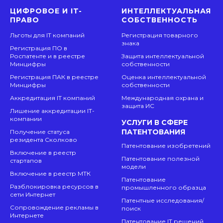
ЦИФРОВОЕ И IT-
ИНТЕЛЛЕКТУАЛЬНАЯ
ПРАВО
СОБСТВЕННОСТЬ
Льготы для IT компаний
Регистрация товарного
знака
Регистрация ПО в
Роспатенте и в реестре
Защита интеллектуальной
Минцифры
собственности
Регистрация ПАК в реестре
Оценка интеллектуальной
Минцифры
собственности
Аккредитация IT компаний
Международная охрана и
защита ИС
Лишение аккредитации IT-
компании
УСЛУГИ В СФЕРЕ
ПАТЕНТОВАНИЯ
Получение статуса
резидента Сколково
Патентование изобретений
Включение в реестр
Патентование полезной
стартапов
модели
Включение в реестр МТК
Патентование
Разблокировка ресурсов в
промышленного образца
сети Интернет
Патентные исследования/
Сопровождение рекламы в
поиск
Интернете
Патентование IT решений