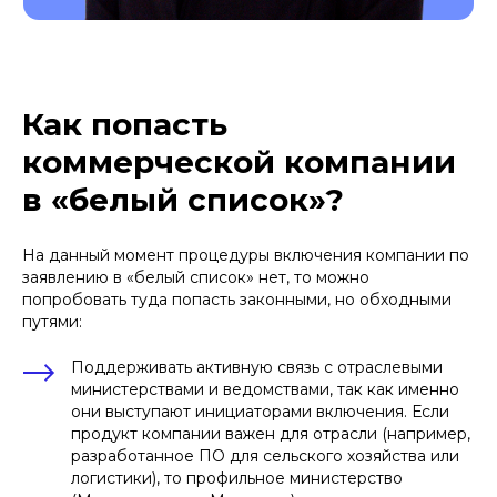
Как попасть
коммерческой компании
в «белый список»?
ПОДПИШИТЕСЬ НА НАШУ
РАССЫЛКУ ВАЖНЫХ
ЮРИДИЧЕСКИХ НОВОСТЕЙ
На данный момент процедуры включения компании по
Объясняем без «воды» и даем
заявлению в «белый список» нет, то можно
рекомендации, что нужно делать
попробовать туда попасть законными, но обходными
путями:
Поддерживать активную связь с отраслевыми
министерствами и ведомствами, так как именно
Подписаться на рассылку
они выступают инициаторами включения. Если
продукт компании важен для отрасли (например,
разработанное ПО для сельского хозяйства или
логистики), то профильное министерство
Нажимая кнопку «Подписаться на рассылку», вы
даете
согласие
на обработку персональных