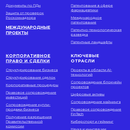
Документы по ПДн
Патентование в сфере
фармацевтики
Защита от проверок
Роскомнадзора
Международное
патентование
МЕЖДУНАРОДНЫЕ
Патентно-технологическая
ПРОЕКТЫ
разведка
Патентные ландшафты
КОРПОРАТИВНОЕ
КЛЮЧЕВЫЕ
ПРАВО И СДЕЛКИ
ОТРАСЛИ
Структурирование бизнеса
Проекты в области AI-
технологий
Структурирование сделок
Сопровождение блокчейн
Корпоративные процедуры
проектов
Правовое сопровождение
Цифровые активы
инвестиций
Сопровождение майнинга
Сопровождение купли-
продажи бизнеса
Правовое сопровождение
FinTech
Получение разрешения
Правительственной
Киберспорт и гейминг
комиссии
Наука и инновации