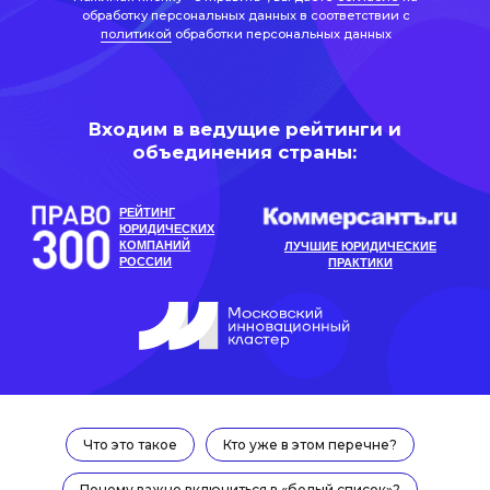
РЕЙТИНГ
ЮРИДИЧЕСКИХ
КОМПАНИЙ
ЛУЧШИЕ ЮРИДИЧЕСКИЕ
РОССИИ
ПРАКТИКИ
Рейтинг материала:
Автор Полина Пушкарева
юрист практики защиты
интеллектуальной собственности
Что это такое
Кто уже в этом перечне?
Задать вопрос эксперту
Почему важно включиться в «белый список»?