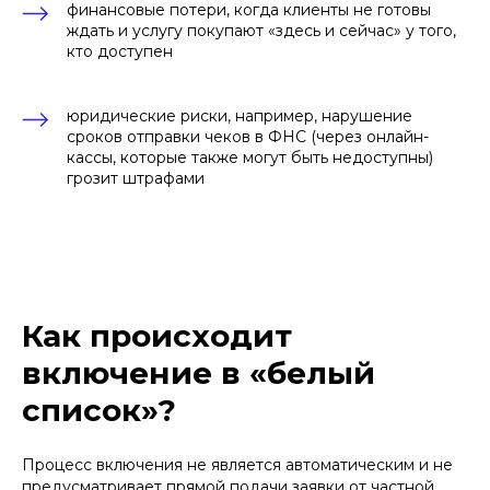
финансовые потери, когда клиенты не готовы
обработку персональных данных в соответствии с
политикой
обработки персональных данных
ждать и услугу покупают «здесь и сейчас» у того,
кто доступен
юридические риски, например, нарушение
сроков отправки чеков в ФНС (через онлайн-
кассы, которые также могут быть недоступны)
грозит штрафами
Как происходит
включение в «белый
список»?
Процесс включения не является автоматическим и не
предусматривает прямой подачи заявки от частной