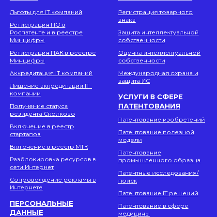
Льготы для IT компаний
Регистрация товарного
знака
Регистрация ПО в
Роспатенте и в реестре
Защита интеллектуальной
Минцифры
собственности
Регистрация ПАК в реестре
Оценка интеллектуальной
Минцифры
собственности
Аккредитация IT компаний
Международная охрана и
защита ИС
Лишение аккредитации IT-
компании
УСЛУГИ В СФЕРЕ
ПАТЕНТОВАНИЯ
Получение статуса
резидента Сколково
Патентование изобретений
Включение в реестр
Патентование полезной
стартапов
модели
Включение в реестр МТК
Патентование
Разблокировка ресурсов в
промышленного образца
сети Интернет
Патентные исследования/
Сопровождение рекламы в
поиск
Интернете
Патентование IT решений
ПЕРСОНАЛЬНЫЕ
Патентование в сфере
ДАННЫЕ
медицины