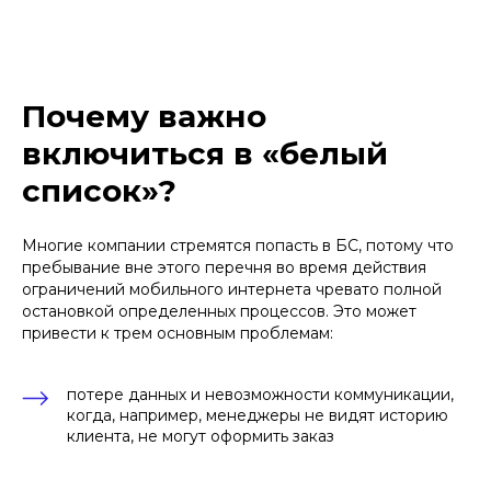
Почему важно
включиться в «белый
список»?
Многие компании стремятся попасть в БС, потому что
пребывание вне этого перечня во время действия
ограничений мобильного интернета чревато полной
ПОЛИНА ПУШКАРЁВА
остановкой определенных процессов. Это может
привести к трем основным проблемам:
юрист практики защиты
интеллектуальной
собственности
потере данных и невозможности коммуникации,
+7
когда, например, менеджеры не видят историю
клиента, не могут оформить заказ
Отправить
Нажимая кнопку «Отправить», вы даете
согласие
на