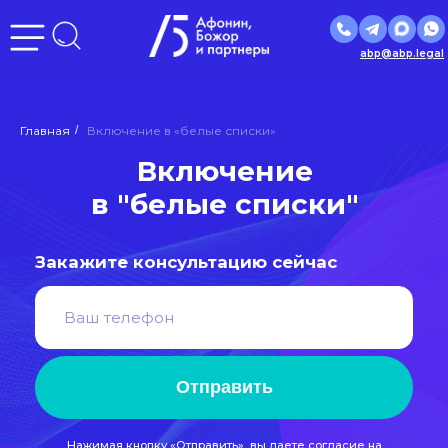
abp@abp.legal
Включение
Главная
/
Включение в «белые списки»
в "белые списки"
Закажите консультацию сейчас
Отправить
Нажимая кнопку «Отправить», вы даете
согласие
на
обработку персональных данных в соответствии с
политикой
обработки персональных данных
Входим в ведущие рейтинги и
объединения страны: