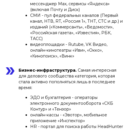
мессенджер Max, сервисы «Яндекса»
(включая Почту и Диск)
СМИ - пул федеральных каналов (Первый
канал, НТВ, RT, «Россия 1», ТНТ, СТС и др.) и
изданий («Коммерсантъ», «Ведомости»,
«Российская газета», «Известия», РБК,
ТАСС)
видеоплощадки - Rutube, VK Видео,
онлайн-кинотеатры «Иви», «Окко»,
«Кинопоиск», «Винк»
Бизнес-инфраструктура.
Самая интересная
для делового сообщества категория, которая
стала активно пополняться лишь в последнее
время:
ЭДО и бухгалтерия - операторы
электронного документооборота «СКБ
Контур» и «Тензор»
онлайн-кассы - «Эвотор», мобильное
приложение «Инспектор»
HR - портал для поиска работы HeadHunter