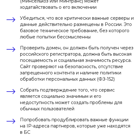
(Минсельхоз или Минтранс) может
данных в соответствии с
политикой
обработки
персональных данных
ходатайствовать о его включении
Убедиться, что все критически важные серверы и
данные действительно размещены в России. Это
базовое техническое требование, без которого
любые попытки бессмысленны
Проверить домен, он должен быть получен через
российского регистратора, должна быть высокая
посещаемость и социальная значимость ресурса.
Сайт проверяют на безопасность, отсутствие
запрещенного контента и наличие политики
обработки персональных данных (ФЗ-152)
Собрать подтверждение того, что сервис
является социально значимым и его
недоступность может создать проблемы для
обычных пользователей
Попробовать продублировать важные функции
на IP-адреса партнеров, которые уже находятся
в БС