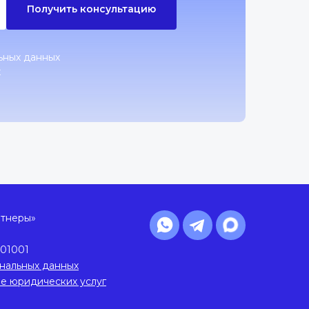
Получить консультацию
ьных данных
х
ртнеры»
01001
нальных данных
ие юридических услуг