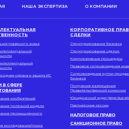
АЯ
НАША ЭКСПЕРТИЗА
О КОМПАНИИ
ЛЛЕКТУАЛЬНАЯ
КОРПОРАТИВНОЕ ПРАВ
ТВЕННОСТЬ
СДЕЛКИ
ация товарного знака
Структурирование бизнеса
интеллектуальной
Структурирование сделок
нности
Корпоративные процедуры
интеллектуальной
Правовое сопровождение инв
нности
Сопровождение купли-продаж
родная охрана и защита ИС
бизнеса
И В СФЕРЕ
Получение разрешения
ТОВАНИЯ
Правительственной комиссии
Юридический аудит (legal due dil
вание изобретений
Партнерские сессии
вание полезной модели
вание промышленного
НАЛОГОВОЕ ПРАВО
САНКЦИОННОЕ ПРАВО
ые исследования/поиск