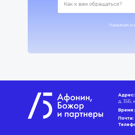
Нажимая кн
Адрес:
д. 35Б, 
Время 
Почта:
Телеф