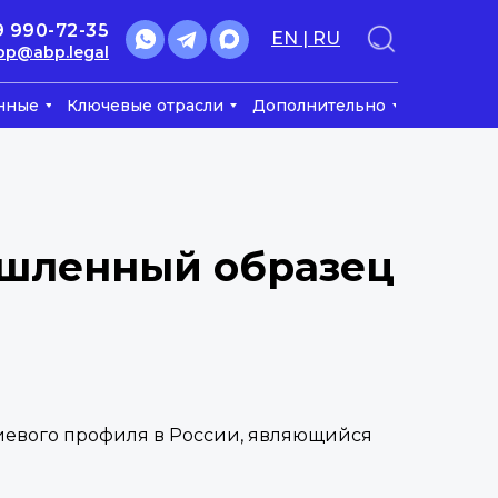
9 990-72-35
EN | RU
bp@abp.legal
нные
Ключевые отрасли
Дополнительно
ышленный образец
иевого профиля в России, являющийся