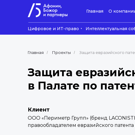
Главная
О компани
Цифровое и ИТ-право
Интеллектуальная со
Главная
Проекты
Защита евразийского пат
/
/
Защита евразийс
в Палате по пате
Клиент
ООО «Периметр Групп» (бренд LACONIST
правообладателем евразийского патент