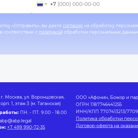
+7
опку «Отправить», вы даете
согласие
на обработку персонал
в соответствии с
политикой
обработки персональных данны
г. Москва, ул. Воронцовская,
ООО «Афонин, Божор и па
корп. 1, этаж 3 (м. Таганская)
ОГРН 1187746441255
ИНН/КПП 7707413213/7709
работы:
ПН. - ПТ. 9.00 - 18.00
Политика обработки персо
abp@abp.legal
Договор-оферта на оказан
он:
+7 499 990-72-35