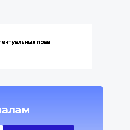
лектуальных прав
налам