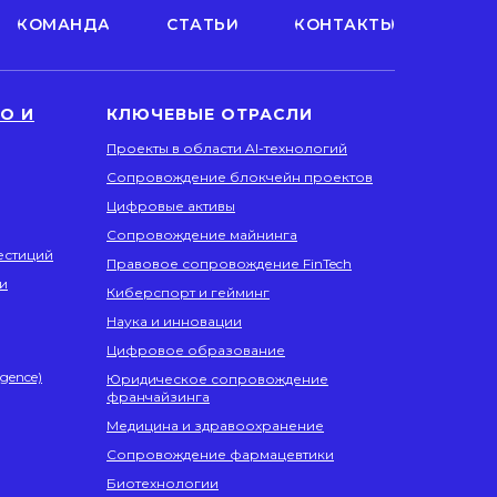
КОМАНДА
СТАТЬИ
КОНТАКТЫ
О И
КЛЮЧЕВЫЕ ОТРАСЛИ
Проекты в области AI-технологий
Сопровождение блокчейн проектов
Цифровые активы
Сопровождение майнинга
естиций
Правовое сопровождение FinTech
и
Киберспорт и гейминг
Наука и инновации
Цифровое образование
igence)
Юридическое сопровождение
франчайзинга
Медицина и здравоохранение
Сопровождение фармацевтики
Биотехнологии