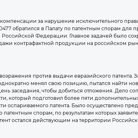
 компенсации за нарушение исключительного права
77 обратился в Палату по патентным спорам для 
и Российской Федерации. Главное задачей было сох
дажи контрафактной продукции на российском ры
 возражения против выдачи евразийского патента. З
однократно менял свою позицию, пытался найти нов
день заседания, чтобы добиться отложения. Дело с
ти, который подготовил более пяти дополнительны
и оспариваемого патента. Было осуществлено пред
о патентным спорам, по результатам которых заявит
тент остался действующим на территории Россий