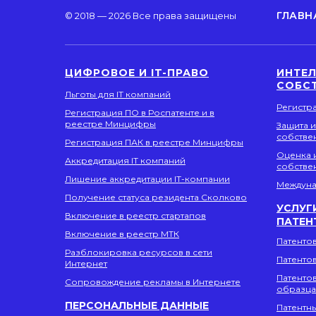
ГЛАВН
© 2018 — 2026 Все права защищены
ЦИФРОВОЕ И IT-ПРАВО
ИНТЕ
СОБС
Льготы для IT компаний
Регистр
Регистрация ПО в Роспатенте и в
реестре Минцифры
Защита 
собстве
Регистрация ПАК в реестре Минцифры
Оценка 
Аккредитация IT компаний
собстве
Лишение аккредитации IT-компании
Междуна
Получение статуса резидента Сколково
УСЛУГ
Включение в реестр стартапов
ПАТЕН
Включение в реестр МТК
Патенто
Разблокировка ресурсов в сети
Патенто
Интернет
Патенто
Сопровождение рекламы в Интернете
образца
ПЕРСОНАЛЬНЫЕ ДАННЫЕ
Патентн