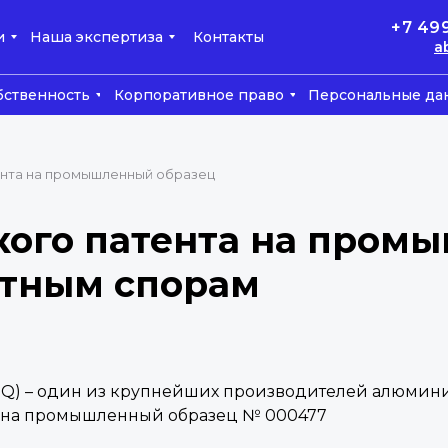
+7 49
и
Наша экспертиза
Контакты
a
бственность
Корпоративное право
Персональные да
ента на промышленный образец
кого патента на пром
нтным спорам
IQ) – один из крупнейших производителей алюмин
а на промышленный образец № 000477