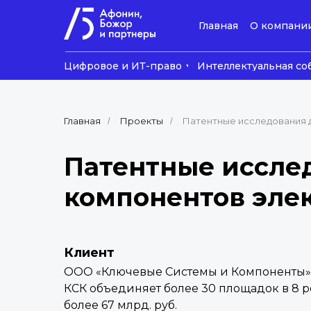
Главная
О компани
Цифровое и ИТ-право
Интеллектуальная со
Главная
Проекты
Патентные исследования 
/
/
Патентные иссле
компонентов элек
Клиент
ООО «Ключевые Системы и Компоненты» 
КСК объединяет более 30 площадок в 8 р
более 67 млрд. руб.