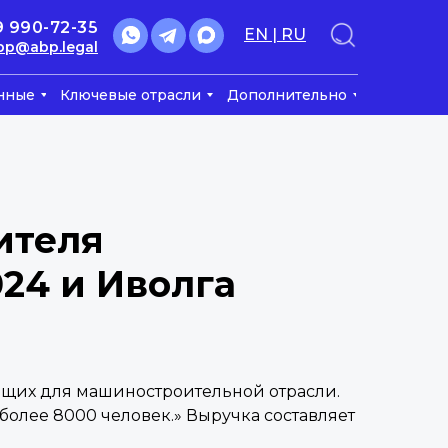
9 990-72-35
EN | RU
bp@abp.legal
нные
Ключевые отрасли
Дополнительно
ителя
24 и Иволга
щих для машиностроительной отрасли.
олее 8000 человек.» Выручка составляет