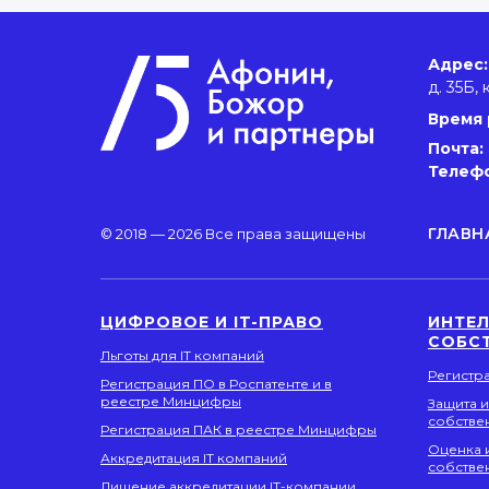
Адрес:
д. 35Б, 
Время 
Почта:
Телеф
ГЛАВН
© 2018 — 2026 Все права защищены
ЦИФРОВОЕ И IT-ПРАВО
ИНТЕ
СОБС
Льготы для IT компаний
Регистр
Регистрация ПО в Роспатенте и в
реестре Минцифры
Защита 
собстве
Регистрация ПАК в реестре Минцифры
Оценка 
Аккредитация IT компаний
собстве
Лишение аккредитации IT-компании