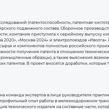
следований (патентоспособность, патентная чистота
рского подвижного состава. Сборочное производст
ти, компания приступила к серийному выпуску ко
а 2020», «Москва-2024» и электропоездов «Иволга»
ырья и компонентов полностью российского произв
ожности получения патента в отношении технически
промышленные образцы), а также выяснения возмож
х патентов. В проект вносятся доработки, которые
ана команда экспертов в лице руководителя практик
профильный опыт работы в железнодорожном транспо
я технического изделия на составные части, кото