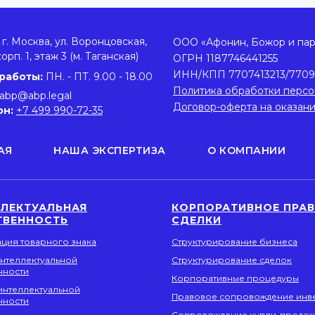
г. Москва, ул. Воронцовская,
ООО «Афонин, Божор и па
корп. 1, этаж 3 (м. Таганская)
ОГРН 1187746441255
ИНН/КПП 7707413213/7709
работы:
ПН. - ПТ. 9.00 - 18.00
Политика обработки персо
abp@abp.legal
Договор-оферта на оказан
он:
+7 499 990-72-35
АЯ
НАША ЭКСПЕРТИЗА
О КОМПАНИИ
ЛЛЕКТУАЛЬНАЯ
КОРПОРАТИВНОЕ ПРАВ
ТВЕННОСТЬ
СДЕЛКИ
ация товарного знака
Структурирование бизнеса
интеллектуальной
Структурирование сделок
нности
Корпоративные процедуры
интеллектуальной
Правовое сопровождение инв
нности
Сопровождение купли-продаж