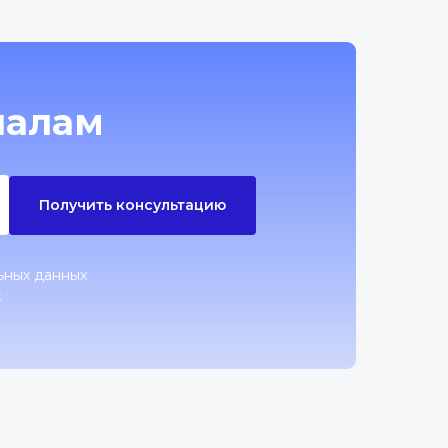
налам
Получить консультацию
ьных данных
х