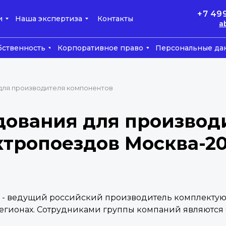
+7 49
и
Наша экспертиза
Контакты
a
бственность
Корпоративное право
Персональные да
для производителя компонентов
дования для производ
тропоездов Москва-20
- ведущий российский производитель комплектую
егионах. Сотрудниками группы компаний являются б