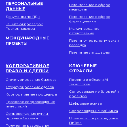
ПЕРСОНАЛЬНЫЕ
Патентование в сфере
ДАННЫЕ
медицины
Документы по ПДн
Патентование в сфере
фармацевтики
Защита от проверок
Роскомнадзора
Международное
патентование
МЕЖДУНАРОДНЫЕ
Патентно-технологическая
ПРОЕКТЫ
разведка
Патентные ландшафты
КОРПОРАТИВНОЕ
КЛЮЧЕВЫЕ
ПРАВО И СДЕЛКИ
ОТРАСЛИ
Структурирование бизнеса
Проекты в области AI-
технологий
Структурирование сделок
Сопровождение блокчейн
Корпоративные процедуры
проектов
Правовое сопровождение
Цифровые активы
инвестиций
Сопровождение майнинга
Сопровождение купли-
продажи бизнеса
Правовое сопровождение
FinTech
Получение разрешения