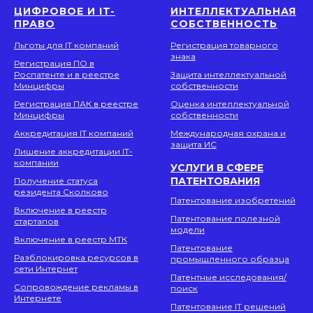
ЦИФРОВОЕ И IT-
ИНТЕЛЛЕКТУАЛЬНАЯ
ПРАВО
СОБСТВЕННОСТЬ
Льготы для IT компаний
Регистрация товарного
знака
Регистрация ПО в
Роспатенте и в реестре
Защита интеллектуальной
Минцифры
собственности
Регистрация ПАК в реестре
Оценка интеллектуальной
Минцифры
собственности
Аккредитация IT компаний
Международная охрана и
защита ИС
Лишение аккредитации IT-
компании
УСЛУГИ В СФЕРЕ
ПАТЕНТОВАНИЯ
Получение статуса
резидента Сколково
Патентование изобретений
Включение в реестр
Патентование полезной
стартапов
модели
Включение в реестр МТК
Патентование
Разблокировка ресурсов в
промышленного образца
сети Интернет
Патентные исследования/
Сопровождение рекламы в
поиск
Интернете
Патентование IT решений