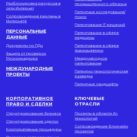
Разблокировка ресурсов в
промышленного образца
сети Интернет
Патентные исследования/
Сопровождение рекламы в
поиск
Интернете
Патентование IT решений
ПЕРСОНАЛЬНЫЕ
Патентование в сфере
ДАННЫЕ
медицины
Документы по ПДн
Патентование в сфере
фармацевтики
Защита от проверок
Роскомнадзора
Международное
патентование
МЕЖДУНАРОДНЫЕ
Патентно-технологическая
ПРОЕКТЫ
разведка
Патентные ландшафты
КОРПОРАТИВНОЕ
КЛЮЧЕВЫЕ
ПРАВО И СДЕЛКИ
ОТРАСЛИ
Структурирование бизнеса
Проекты в области AI-
технологий
Структурирование сделок
Сопровождение блокчейн
Корпоративные процедуры
проектов