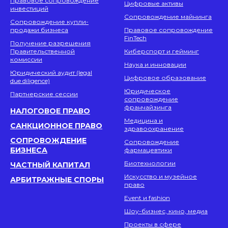
Правовое сопровождение
Цифровые активы
инвестиций
Сопровождение майнинга
Сопровождение купли-
продажи бизнеса
Правовое сопровождение
FinTech
Получение разрешения
Правительственной
Киберспорт и гейминг
комиссии
Наука и инновации
Юридический аудит (legal
Цифровое образование
due diligence)
Юридическое
Партнерские сессии
сопровождение
франчайзинга
НАЛОГОВОЕ ПРАВО
Медицина и
САНКЦИОННОЕ ПРАВО
здравоохранение
СОПРОВОЖДЕНИЕ
Сопровождение
БИЗНЕСА
фармацевтики
Биотехнологии
ЧАСТНЫЙ КАПИТАЛ
Искусство и музейное
АРБИТРАЖНЫЕ СПОРЫ
право
Event и fashion
Шоу-бизнес, кино, медиа
Проекты в сфере