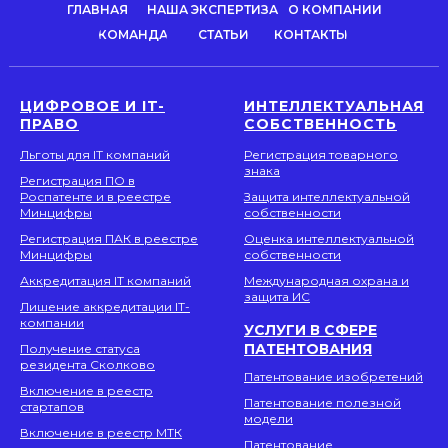
ГЛАВНАЯ
НАША ЭКСПЕРТИЗА
О КОМПАНИИ
КОМАНДА
СТАТЬИ
КОНТАКТЫ
ЦИФРОВОЕ И IT-
ИНТЕЛЛЕКТУАЛЬНАЯ
ПРАВО
СОБСТВЕННОСТЬ
Льготы для IT компаний
Регистрация товарного
знака
Регистрация ПО в
Роспатенте и в реестре
Защита интеллектуальной
Минцифры
собственности
Регистрация ПАК в реестре
Оценка интеллектуальной
Минцифры
собственности
Аккредитация IT компаний
Международная охрана и
защита ИС
Лишение аккредитации IT-
компании
УСЛУГИ В СФЕРЕ
ПАТЕНТОВАНИЯ
Получение статуса
резидента Сколково
Патентование изобретений
Включение в реестр
Патентование полезной
стартапов
модели
Включение в реестр МТК
Патентование