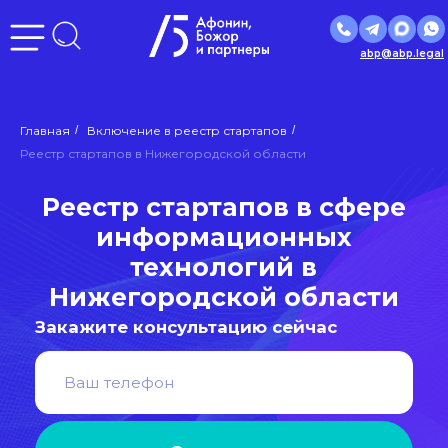
abp@abp.legal
Главная
/
Включение в реестр стартапов
/
Реестр стартапов в сфере
Реестр стартапов в Нижегородской области
информационных
технологий в
Нижегородской области
Закажите консультацию сейчас
Отправить
Нажимая кнопку «Отправить», вы даете
согласие
на
обработку персональных данных в соответствии с
политикой
обработки персональных данных