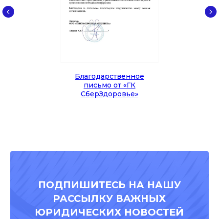
Благодарственное
письмо от «ГК
СберЗдоровье»