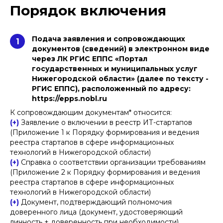
Порядок включения
Подача заявления и сопровождающих
1
документов (сведений) в электронном виде
через ЛК РГИС ЕППС «Портал
государственных и муниципальных услуг
Нижегородской области» (далее по тексту -
РГИС ЕППС), расположенный по адресу:
https://epps.nobl.ru
К сопровождающим документам* относится:
(+)
Заявление о включении в реестр ИТ-стартапов
(Приложение 1 к Порядку формирования и ведения
реестра стартапов в сфере информационных
МОРИНА ВИКТОРИЯ СЕРГЕЕВНА
технологий в Нижегородской области)
юрист практики цифрового права
(+)
Справка о соответствии организации требованиям
(Приложение 2 к Порядку формирования и ведения
+7
реестра стартапов в сфере информационных
технологий в Нижегородской области)
Отправить
(+)
Документ, подтверждающий полномочия
доверенного лица (документ, удостоверяющий
Нажимая кнопку «Отправить», вы даете
согласие
на
личность + доверенность при необходимости)