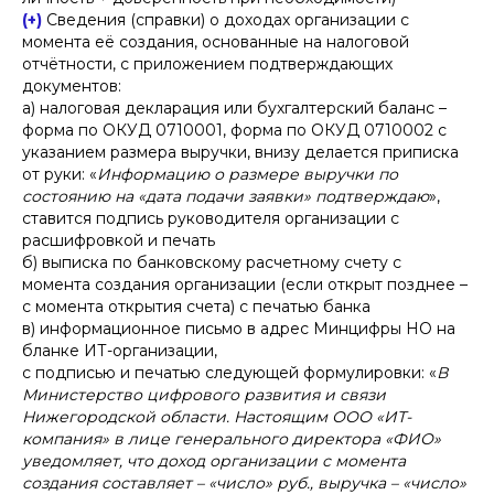
обработку персональных данных в соответствии с
политикой
обработки персональных данных
(+)
Сведения (справки) о доходах организации с
момента её создания, основанные на налоговой
отчётности, с приложением подтверждающих
документов:
а) налоговая декларация или бухгалтерский баланс –
форма по ОКУД 0710001, форма по ОКУД 0710002 с
указанием размера выручки, внизу делается приписка
от руки: «
Информацию о размере выручки по
состоянию на «дата подачи заявки» подтверждаю
»,
ставится подпись руководителя организации с
расшифровкой и печать
б) выписка по банковскому расчетному счету с
момента создания организации (если открыт позднее –
с момента открытия счета) с печатью банка
в) информационное письмо в адрес Минцифры НО на
бланке ИТ-организации,
с подписью и печатью следующей формулировки: «
В
Министерство цифрового развития и связи
Нижегородской области. Настоящим ООО «ИТ-
компания» в лице генерального директора «ФИО»
уведомляет, что доход организации с момента
создания составляет – «число» руб., выручка – «число»