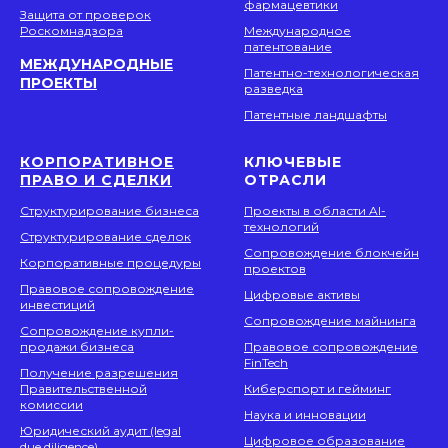
фармацевтики
Защита от проверок
Роскомнадзора
Международное
патентование
МЕЖДУНАРОДНЫЕ
Патентно-технологическая
ПРОЕКТЫ
разведка
Патентные ландшафты
КОРПОРАТИВНОЕ
КЛЮЧЕВЫЕ
ПРАВО И СДЕЛКИ
ОТРАСЛИ
Структурирование бизнеса
Проекты в области AI-
технологий
Структурирование сделок
Сопровождение блокчейн
Корпоративные процедуры
проектов
Правовое сопровождение
Цифровые активы
инвестиций
Сопровождение майнинга
Сопровождение купли-
продажи бизнеса
Правовое сопровождение
FinTech
Получение разрешения
Правительственной
Киберспорт и гейминг
комиссии
Наука и инновации
Юридический аудит (legal
Цифровое образование
due diligence)