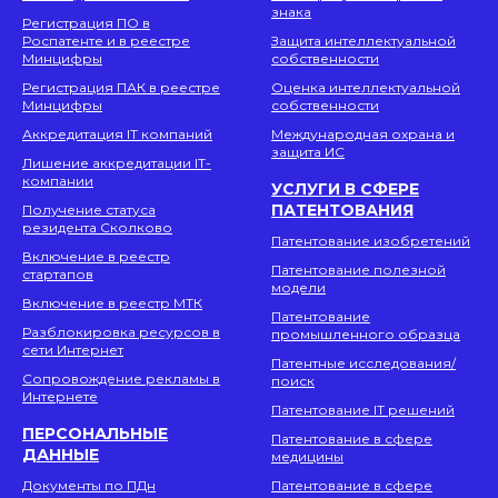
знака
Регистрация ПО в
Роспатенте и в реестре
Защита интеллектуальной
Минцифры
собственности
Регистрация ПАК в реестре
Оценка интеллектуальной
Минцифры
собственности
Аккредитация IT компаний
Международная охрана и
защита ИС
Лишение аккредитации IT-
компании
УСЛУГИ В СФЕРЕ
ПАТЕНТОВАНИЯ
Получение статуса
резидента Сколково
Патентование изобретений
Включение в реестр
Патентование полезной
стартапов
модели
Включение в реестр МТК
Патентование
Разблокировка ресурсов в
промышленного образца
сети Интернет
Патентные исследования/
Сопровождение рекламы в
поиск
Интернете
Патентование IT решений
ПЕРСОНАЛЬНЫЕ
Патентование в сфере
ДАННЫЕ
медицины
Документы по ПДн
Патентование в сфере