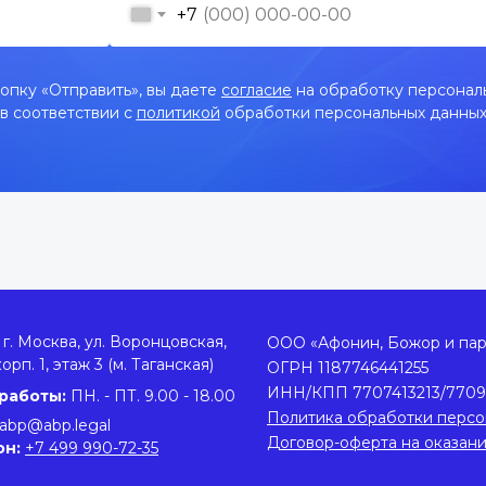
+7
опку «Отправить», вы даете
согласие
на обработку персонал
в соответствии с
политикой
обработки персональных данны
г. Москва, ул. Воронцовская,
ООО «Афонин, Божор и па
корп. 1, этаж 3 (м. Таганская)
ОГРН 1187746441255
ИНН/КПП 7707413213/7709
работы:
ПН. - ПТ. 9.00 - 18.00
Политика обработки персо
abp@abp.legal
Договор-оферта на оказан
он:
+7 499 990-72-35