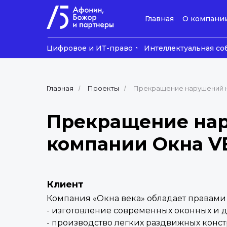
Главная
О компани
Цифровое и ИТ-право
Интеллектуальная со
Главная
Проекты
Прекращение нарушений н
/
/
Прекращение нар
компании Окна V
Клиент
Компания «Окна века» обладает правами 
- изготовление современных оконных и 
- производство легких раздвижных конс