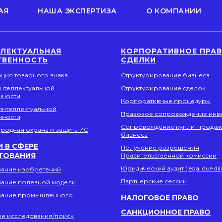
АЯ
НАША ЭКСПЕРТИЗА
О КОМПАНИИ
ЛЛЕКТУАЛЬНАЯ
КОРПОРАТИВНОЕ ПРАВ
ТВЕННОСТЬ
СДЕЛКИ
ация товарного знака
Структурирование бизнеса
интеллектуальной
Структурирование сделок
нности
Корпоративные процедуры
интеллектуальной
Правовое сопровождение инв
нности
Сопровождение купли-продаж
родная охрана и защита ИС
бизнеса
И В СФЕРЕ
Получение разрешения
ТОВАНИЯ
Правительственной комиссии
Юридический аудит (legal due dil
вание изобретений
Партнерские сессии
вание полезной модели
вание промышленного
НАЛОГОВОЕ ПРАВО
САНКЦИОННОЕ ПРАВО
ые исследования/поиск