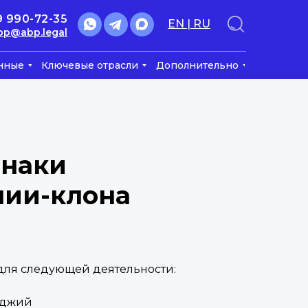
9 990-72-35
EN | RU
bp@abp.legal
нные
Ключевые отрасли
Дополнительно
знаки
нии-клона
 для следующей деятельности:
оджий