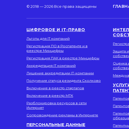
ГЛАВН
© 2018 — 2026 Все права защищены
ЦИФРОВОЕ И IT-ПРАВО
ИНТЕ
СОБС
Льготы для IT компаний
Регистр
Регистрация ПО в Роспатенте и в
реестре Минцифры
Защита 
собстве
Регистрация ПАК в реестре Минцифры
Оценка 
Аккредитация IT компаний
собстве
Лишение аккредитации IT-компании
Междуна
Получение статуса резидента Сколково
УСЛУГ
Включение в реестр стартапов
ПАТЕН
Включение в реестр МТК
Патенто
Разблокировка ресурсов в сети
Патенто
Интернет
Патенто
Сопровождение рекламы в Интернете
образца
ПЕРСОНАЛЬНЫЕ ДАННЫЕ
Патентн