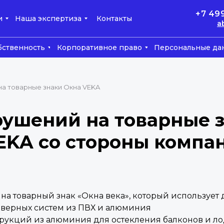
+7 49
и
Наша экспертиза
Контакты
a
бственность
Корпоративное право
Персональные да
а товарные знаки Окна VEKA
ушений на товарные 
EKA со стороны компа
на товарный знак «Окна века», который использует
дверных систем из ПВХ и алюминия
трукций из алюминия для остекления балконов и л