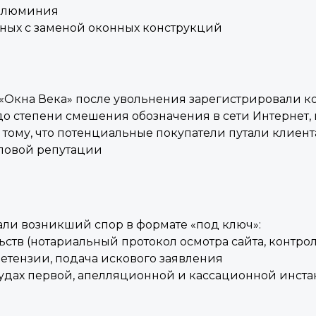
 алюминия
нных с заменой оконных конструкций
Окна Века» после увольнения зарегистрировали ко
о степени смешения обозначения в сети Интернет, в
тому, что потенциальные покупатели путали клиента
ловой репутации
и возникший спор в формате «под ключ»:
ьств (нотариальный протокол осмотра сайта, контро
ретензии, подача искового заявления
судах первой, апелляционной и кассационной инст